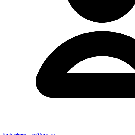
Bestyrelsesposter
0
Se alle ›