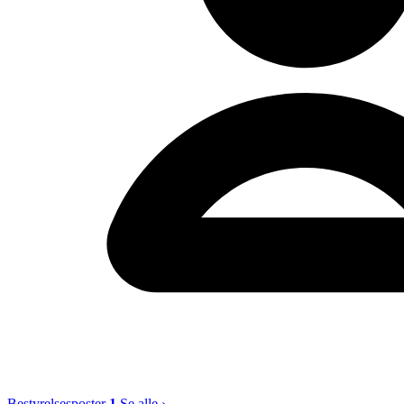
Bestyrelsesposter
1
Se alle ›