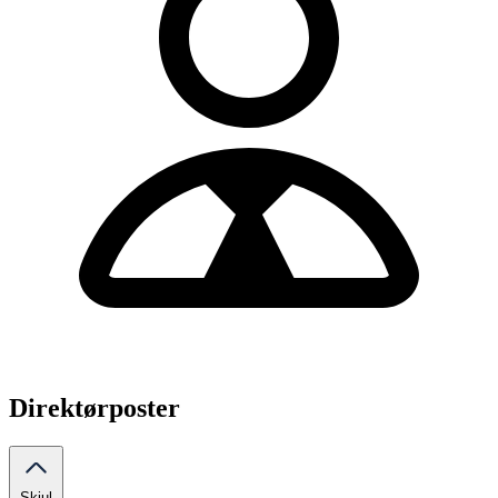
Direktørposter
Skjul