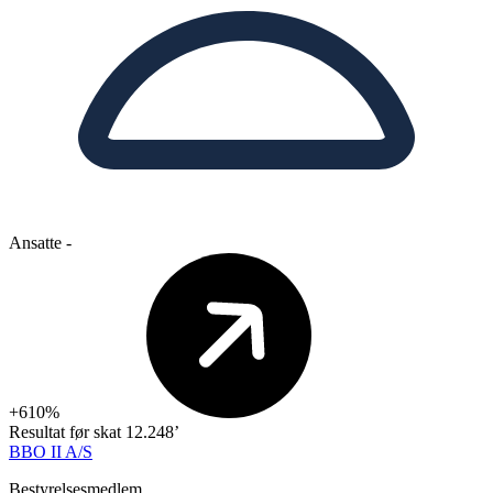
Ansatte
-
+610%
Resultat før skat
12.248’
BBO II A/S
Bestyrelsesmedlem