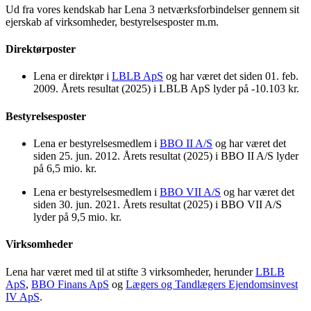
Ud fra vores kendskab har Lena 3 netværksforbindelser gennem sit
ejerskab af virksomheder, bestyrelsesposter m.m.
Direktørposter
Lena er direktør i
LBLB ApS
og har været det siden 01. feb.
2009. Årets resultat (2025) i LBLB ApS lyder på -10.103 kr.
Bestyrelsesposter
Lena er bestyrelsesmedlem i
BBO II A/S
og har været det
siden 25. jun. 2012. Årets resultat (2025) i BBO II A/S lyder
på 6,5 mio. kr.
Lena er bestyrelsesmedlem i
BBO VII A/S
og har været det
siden 30. jun. 2021. Årets resultat (2025) i BBO VII A/S
lyder på 9,5 mio. kr.
Virksomheder
Lena har været med til at stifte 3 virksomheder, herunder
LBLB
ApS
,
BBO Finans ApS
og
Lægers og Tandlægers Ejendomsinvest
IV ApS
.