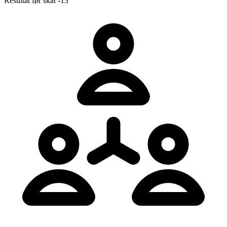
Resultat før skat
-13’