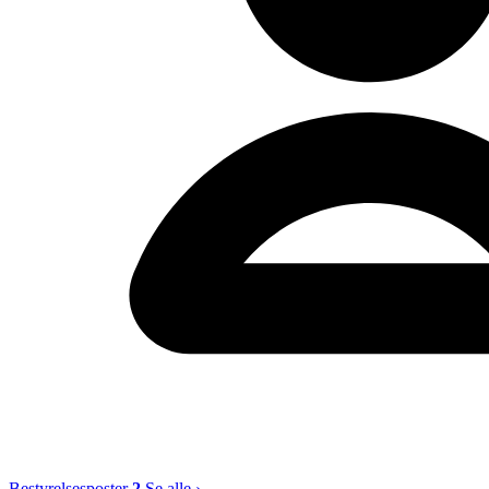
Bestyrelsesposter
2
Se alle ›