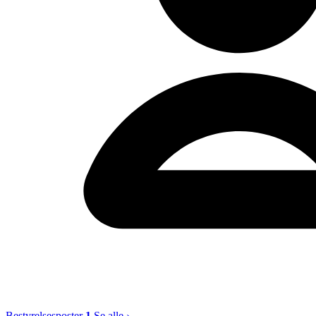
Bestyrelsesposter
1
Se alle ›