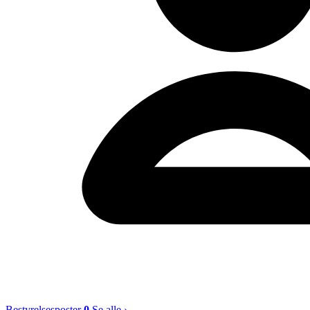
Bestyrelsesposter
0
Se alle ›