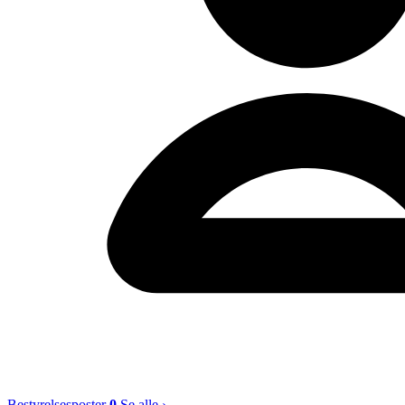
Bestyrelsesposter
0
Se alle ›