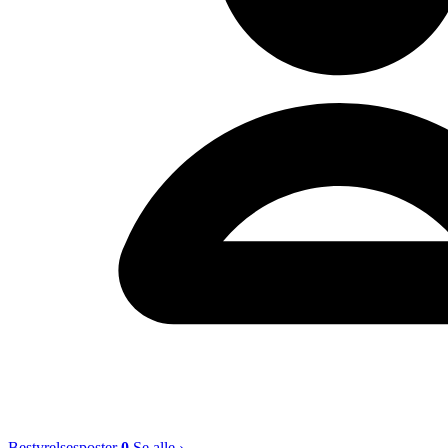
Bestyrelsesposter
0
Se alle ›