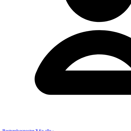
Bestyrelsesposter
3
Se alle ›