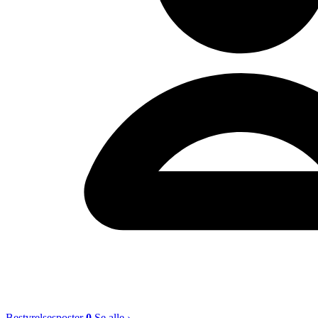
Bestyrelsesposter
0
Se alle ›