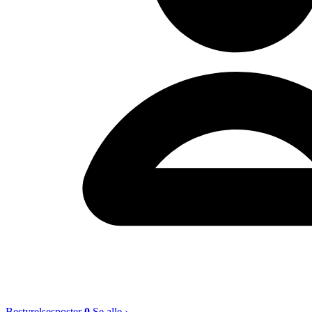
Bestyrelsesposter
0
Se alle ›