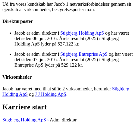
Ud fra vores kendskab har Jacob 1 netværksforbindelser gennem sit
ejerskab af virksomheder, bestyrelsesposter m.m.
Direktørposter
Jacob er adm. direktør i
Stigbjerg Holding ApS
og har været
det siden 06. jul. 2016. Årets resultat (2025) i Stigbjerg
Holding ApS lyder på 527.122 kr.
Jacob er adm. direktør i
Stigbjerg Entreprise ApS
og har været
det siden 07. jul. 2016. Årets resultat (2025) i Stigbjerg
Entreprise ApS lyder på 529.122 kr.
Virksomheder
Jacob har været med til at stifte 2 virksomheder, herunder
Stigbjerg
Holding ApS
og
J J Holding ApS
.
Karriere start
Stigbjerg Holding ApS ›
Adm. direktør