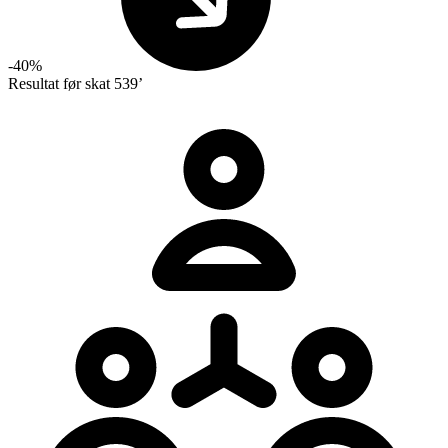
-40%
Resultat før skat
539’