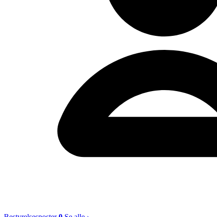
Bestyrelsesposter
0
Se alle ›