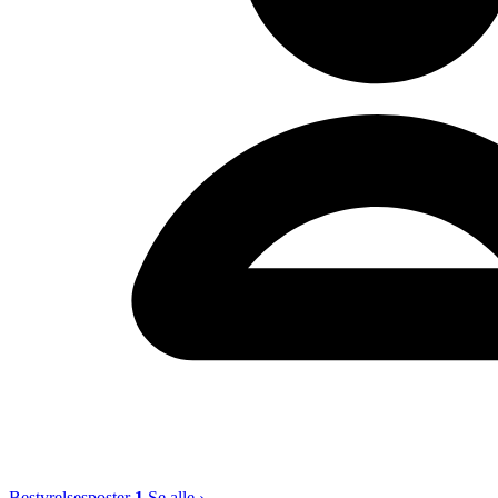
Bestyrelsesposter
1
Se alle ›