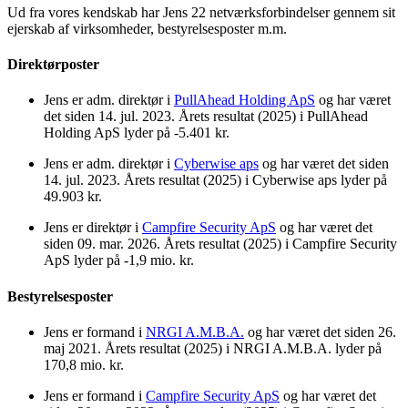
Ud fra vores kendskab har Jens 22 netværksforbindelser gennem sit
ejerskab af virksomheder, bestyrelsesposter m.m.
Direktørposter
Jens er adm. direktør i
PullAhead Holding ApS
og har været
det siden 14. jul. 2023. Årets resultat (2025) i PullAhead
Holding ApS lyder på -5.401 kr.
Jens er adm. direktør i
Cyberwise aps
og har været det siden
14. jul. 2023. Årets resultat (2025) i Cyberwise aps lyder på
49.903 kr.
Jens er direktør i
Campfire Security ApS
og har været det
siden 09. mar. 2026. Årets resultat (2025) i Campfire Security
ApS lyder på -1,9 mio. kr.
Bestyrelsesposter
Jens er formand i
NRGI A.M.B.A.
og har været det siden 26.
maj 2021. Årets resultat (2025) i NRGI A.M.B.A. lyder på
170,8 mio. kr.
Jens er formand i
Campfire Security ApS
og har været det