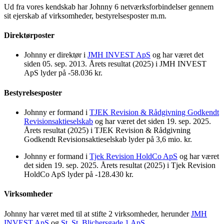
Ud fra vores kendskab har Johnny 6 netværksforbindelser gennem
sit ejerskab af virksomheder, bestyrelsesposter m.m.
Direktørposter
Johnny er direktør i
JMH INVEST ApS
og har været det
siden 05. sep. 2013. Årets resultat (2025) i JMH INVEST
ApS lyder på -58.036 kr.
Bestyrelsesposter
Johnny er formand i
TJEK Revision & Rådgivning Godkendt
Revisionsaktieselskab
og har været det siden 19. sep. 2025.
Årets resultat (2025) i TJEK Revision & Rådgivning
Godkendt Revisionsaktieselskab lyder på 3,6 mio. kr.
Johnny er formand i
Tjek Revision HoldCo ApS
og har været
det siden 19. sep. 2025. Årets resultat (2025) i Tjek Revision
HoldCo ApS lyder på -128.430 kr.
Virksomheder
Johnny har været med til at stifte 2 virksomheder, herunder
JMH
INVEST ApS
og
St. St. Blichersgade 1 ApS
.