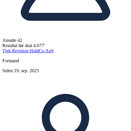
Ansatte
42
Resultat før skat
4.677’
Tjek Revision HoldCo ApS
Formand
Siden 19. sep. 2025