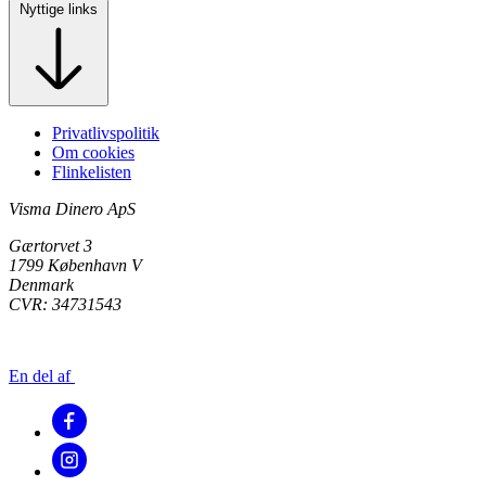
Nyttige links
Privatlivspolitik
Om cookies
Flinkelisten
Visma Dinero ApS
Gærtorvet 3
1799 København V
Denmark
CVR: 34731543
En del af