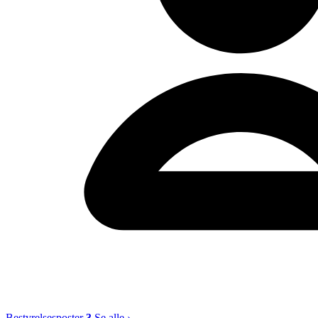
Bestyrelsesposter
3
Se alle ›