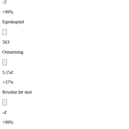
-3'
+99%
Egenkapital
583'
Omsætning
5.154'
+37%
Resultat før skat
-4'
+99%