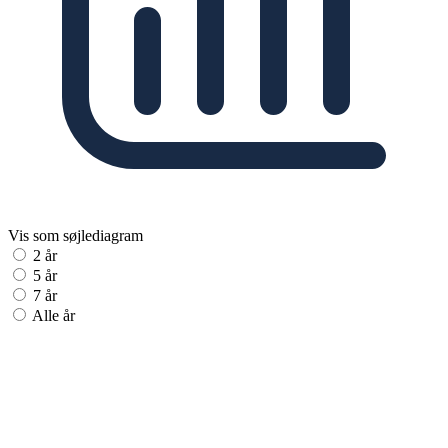
Vis som søjlediagram
2 år
5 år
7 år
Alle år