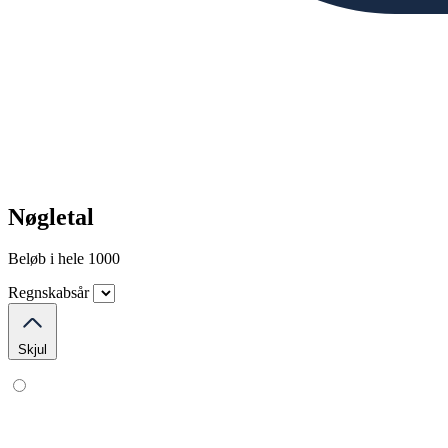
Nøgletal
Beløb i hele 1000
Regnskabsår
Skjul