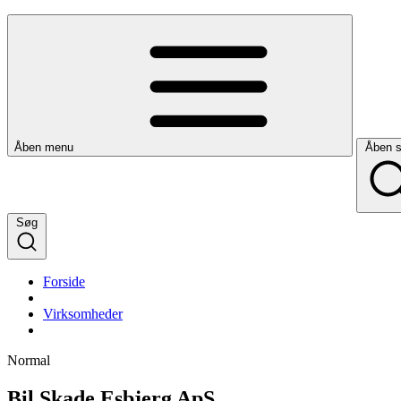
Åben menu
Åben 
Søg
Forside
Virksomheder
Normal
Bil Skade Esbjerg ApS