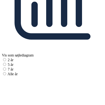
Vis som søjlediagram
2 år
5 år
7 år
Alle år