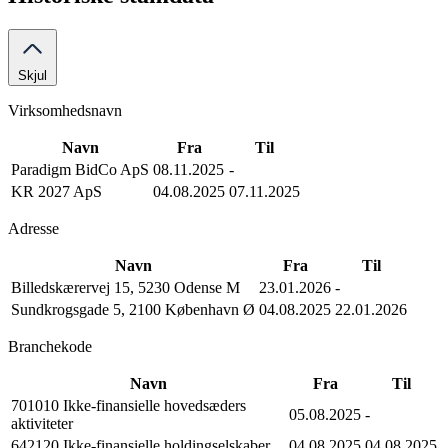
Skjul
Virksomhedsnavn
Navn
Fra
Til
Paradigm BidCo ApS
08.11.2025
-
KR 2027 ApS
04.08.2025
07.11.2025
Adresse
Navn
Fra
Til
Billedskærervej 15, 5230 Odense M
23.01.2026
-
Sundkrogsgade 5, 2100 København Ø
04.08.2025
22.01.2026
Branchekode
Navn
Fra
Til
701010 Ikke-finansielle hovedsæders
05.08.2025
-
aktiviteter
642120 Ikke-finansielle holdingselskaber
04.08.2025
04.08.2025