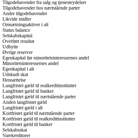
Tilgodehavender fra salg og tjenesteydelser
Tilgodehavender hos nærtstående parter
Andre tilgodehavender
Likvide midler
Omsætningsaktiver i alt
Status balance
Selskabskapital
Overført resultat
Udbytte
Øvrige reserver
Egenkapital før minoritetsinteressernes andel
Minoritetsinteressernes andel
Egenkapital i alt
Udskudt skat
Hensættelse
Langfristet gæld til realkreditinstitutter
Langfristet gæld til banker
Langfristet gæld til nærtstående parter
Anden langfristet gæld
Langfristet gæld i alt
Kortfristet gæld til nærtstående parter
Kortfristet gæld til realkreditinstitutter
Kortfristet gæld til banker
Selskabsskat
Varekreditorer