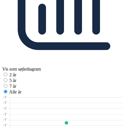
Vis som søjlediagram
2 år
5 år
7 år
Alle år