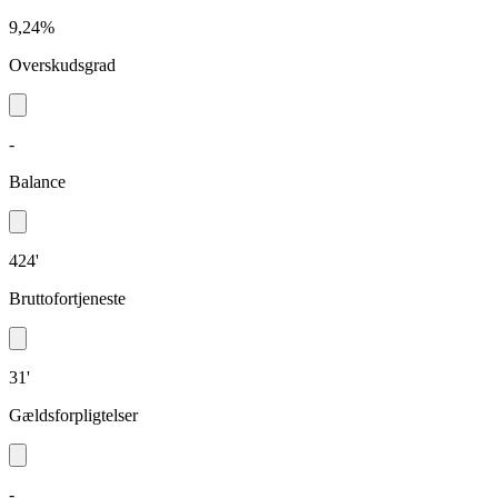
9,24%
Overskudsgrad
-
Balance
424'
Bruttofortjeneste
31'
Gældsforpligtelser
-