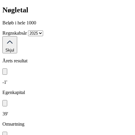
Nøgletal
Beløb i hele 1000
Regnskabsår
Skjul
Årets resultat
-1'
Egenkapital
39'
Omsætning