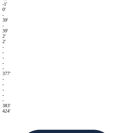
-1'
0'
-
39'
-
39'
2'
2'
-
-
-
-
-
377'
-
-
-
-
-
383'
424'