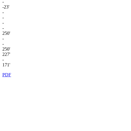
-
-23'
-
-
-
-
250'
-
-
250'
227'
-
171'
PDF