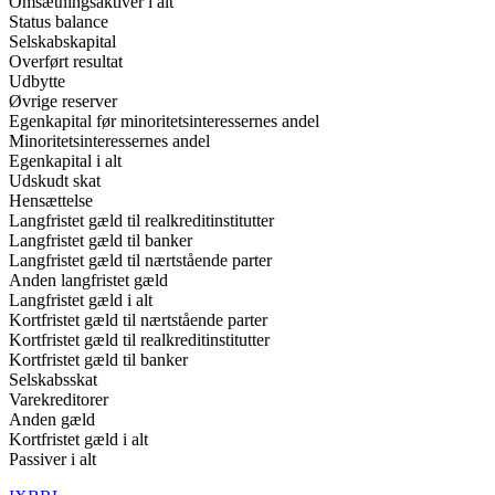
Omsætningsaktiver i alt
Status balance
Selskabskapital
Overført resultat
Udbytte
Øvrige reserver
Egenkapital før minoritetsinteressernes andel
Minoritetsinteressernes andel
Egenkapital i alt
Udskudt skat
Hensættelse
Langfristet gæld til realkreditinstitutter
Langfristet gæld til banker
Langfristet gæld til nærtstående parter
Anden langfristet gæld
Langfristet gæld i alt
Kortfristet gæld til nærtstående parter
Kortfristet gæld til realkreditinstitutter
Kortfristet gæld til banker
Selskabsskat
Varekreditorer
Anden gæld
Kortfristet gæld i alt
Passiver i alt