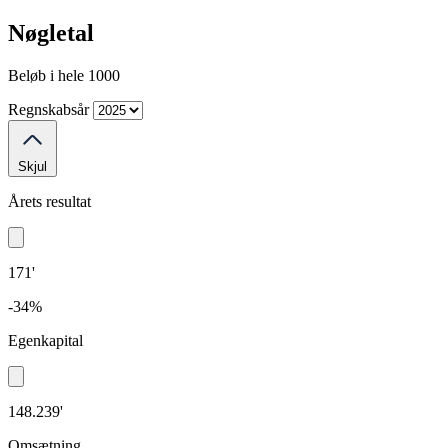
Nøgletal
Beløb i hele 1000
Regnskabsår
Skjul
Årets resultat
171'
-34%
Egenkapital
148.239'
Omsætning