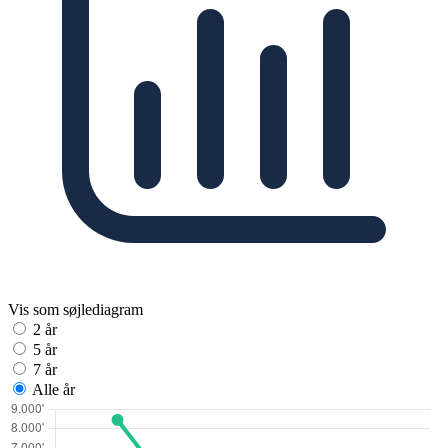
Vis som søjlediagram
2 år
5 år
7 år
Alle år