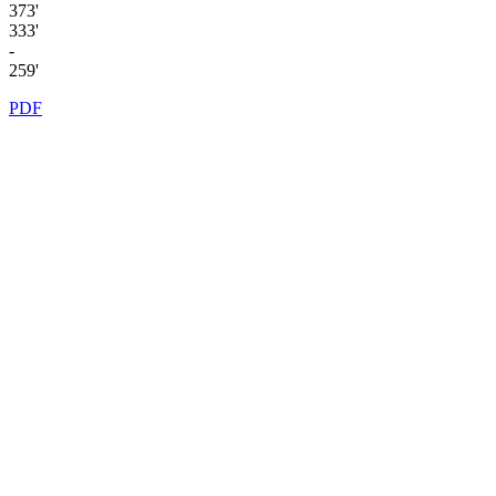
373'
333'
-
259'
PDF