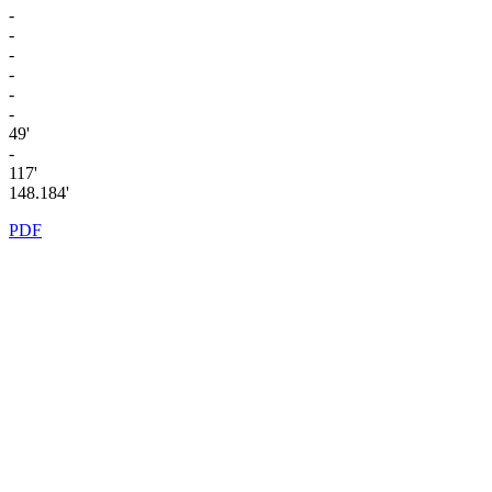
-
-
-
-
-
-
49'
-
117'
148.184'
PDF