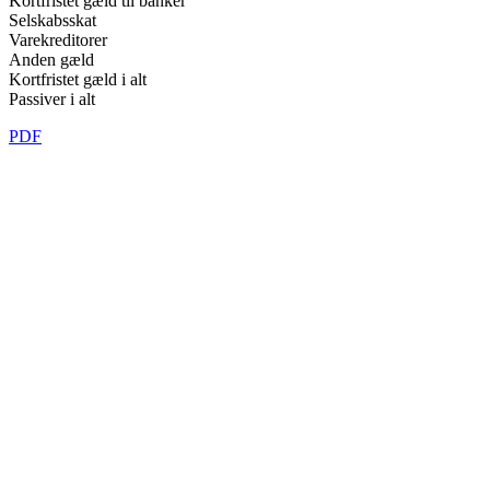
Kortfristet gæld til banker
Selskabsskat
Varekreditorer
Anden gæld
Kortfristet gæld i alt
Passiver i alt
PDF