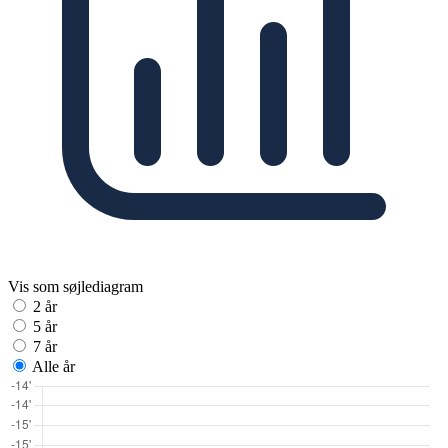
Vis som søjlediagram
2 år
5 år
7 år
Alle år