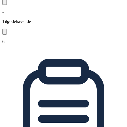
-
Tilgodehavende
6'