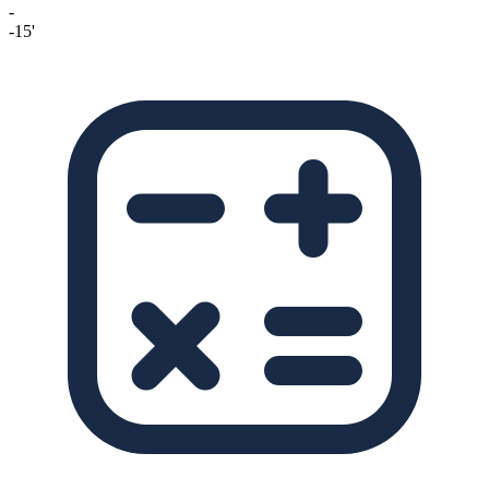
-
-15'