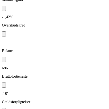
-1,42%
Overskudsgrad
-
Balance
686'
Bruttofortjeneste
-19'
Gældsforpligtelser