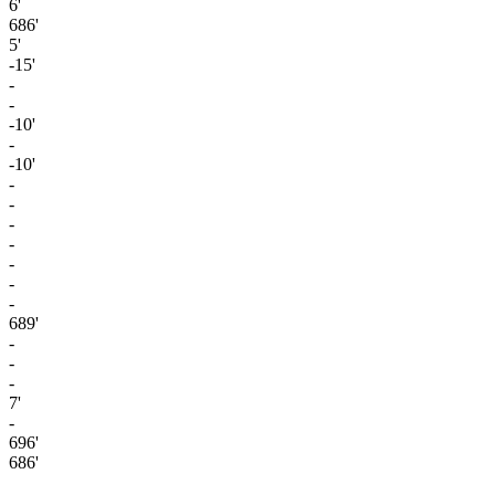
6'
686'
5'
-15'
-
-
-10'
-
-10'
-
-
-
-
-
-
-
689'
-
-
-
7'
-
696'
686'