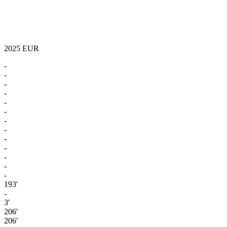
2025
EUR
-
-
-
-
-
-
-
-
-
-
-
-
-
193'
-
3'
206'
206'