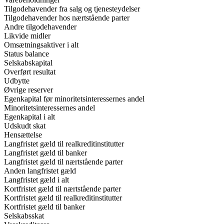
Tilgodehavender fra salg og tjenesteydelser
Tilgodehavender hos nærtstående parter
Andre tilgodehavender
Likvide midler
Omsætningsaktiver i alt
Status balance
Selskabskapital
Overført resultat
Udbytte
Øvrige reserver
Egenkapital før minoritetsinteressernes andel
Minoritetsinteressernes andel
Egenkapital i alt
Udskudt skat
Hensættelse
Langfristet gæld til realkreditinstitutter
Langfristet gæld til banker
Langfristet gæld til nærtstående parter
Anden langfristet gæld
Langfristet gæld i alt
Kortfristet gæld til nærtstående parter
Kortfristet gæld til realkreditinstitutter
Kortfristet gæld til banker
Selskabsskat