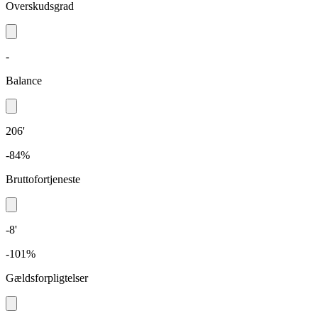
Overskudsgrad
-
Balance
206'
-84%
Bruttofortjeneste
-8'
-101%
Gældsforpligtelser