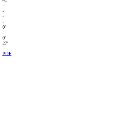
-
-
-
-
0'
-
0'
27'
PDF