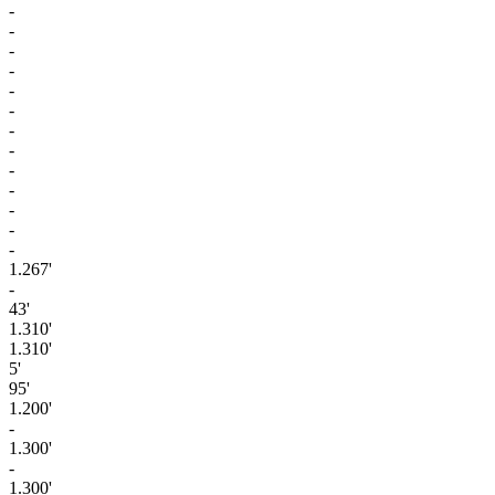
-
-
-
-
-
-
-
-
-
-
-
-
-
1.267'
-
43'
1.310'
1.310'
5'
95'
1.200'
-
1.300'
-
1.300'