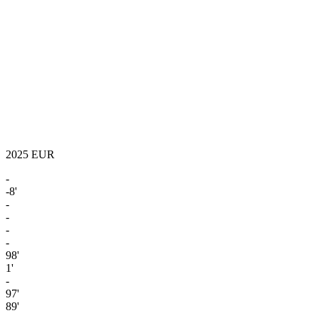
2025
EUR
-
-8'
-
-
-
-
98'
1'
-
97'
89'