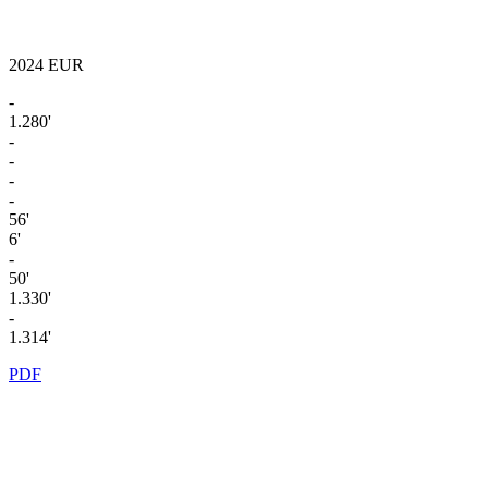
2024
EUR
-
1.280'
-
-
-
-
56'
6'
-
50'
1.330'
-
1.314'
PDF