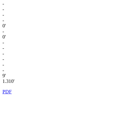
-
-
-
-
0'
-
0'
-
-
-
-
-
-
9'
1.310'
PDF