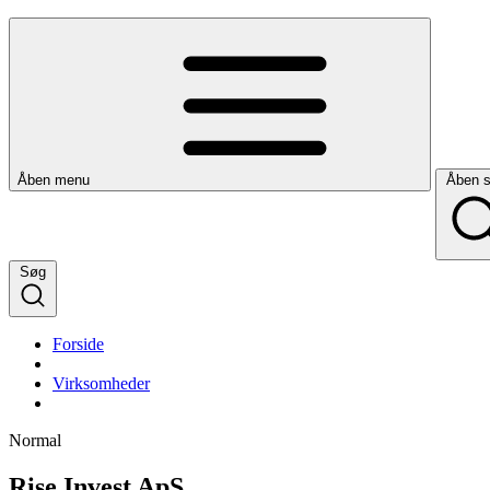
Åben menu
Åben 
Søg
Forside
Virksomheder
Normal
Rise Invest ApS