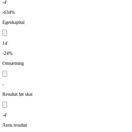
-4'
-634%
Egenkapital
14'
-24%
Omsætning
-
Resultat før skat
-4'
Årets resultat