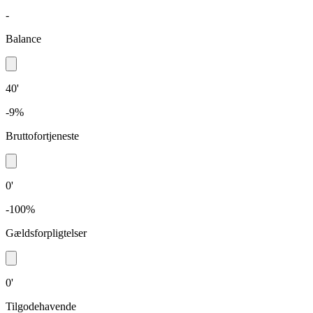
-
Balance
40'
-9%
Bruttofortjeneste
0'
-100%
Gældsforpligtelser
0'
Tilgodehavende