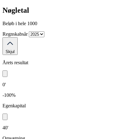
Nøgletal
Beløb i hele 1000
Regnskabsår
Skjul
Årets resultat
0'
-100%
Egenkapital
40'
Omsætning