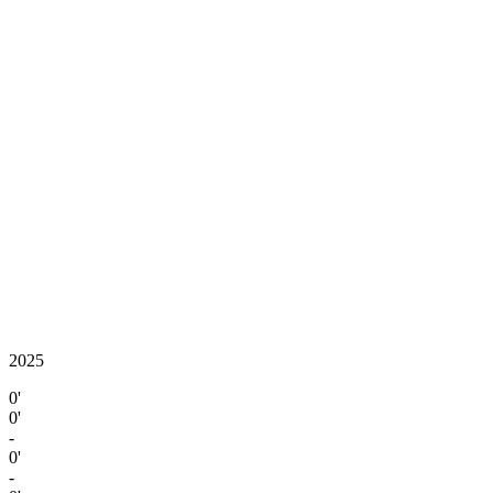
2025
0'
0'
-
0'
-