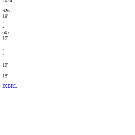
2024
626'
19'
-
-
607'
19'
-
-
-
-
19'
-
15'
IXBRL