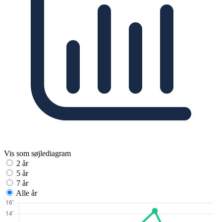
Vis som søjlediagram
2 år
5 år
7 år
Alle år