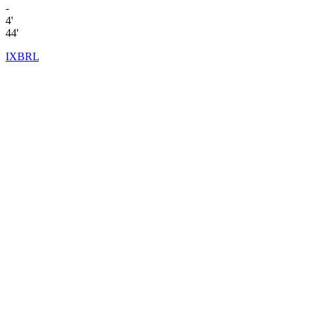
-
4'
44'
IXBRL