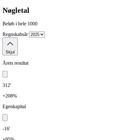
Nøgletal
Beløb i hele 1000
Regnskabsår
Skjul
Årets resultat
312'
+208%
Egenkapital
-16'
+95%