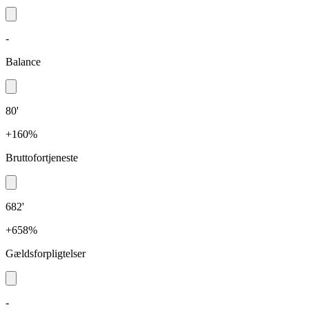
-
Balance
80'
+160%
Bruttofortjeneste
682'
+658%
Gældsforpligtelser
-