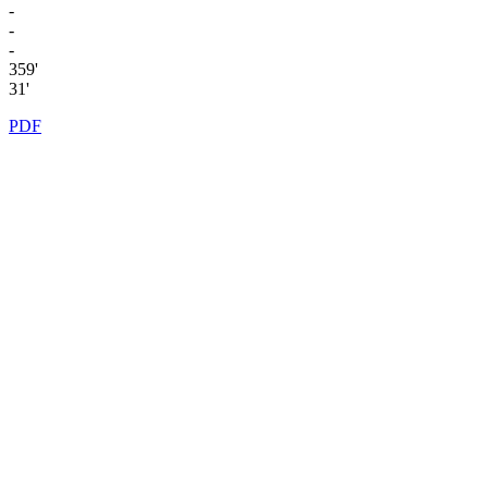
-
-
-
359'
31'
PDF