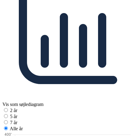
Vis som søjlediagram
2 år
5 år
7 år
Alle år