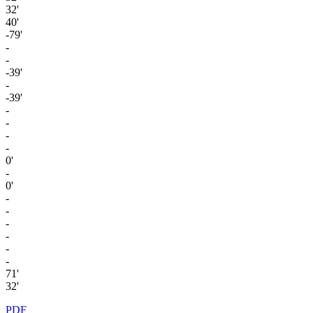
32'
40'
-79'
-
-
-39'
-
-39'
-
-
-
-
0'
-
0'
-
-
-
-
-
-
71'
32'
PDF