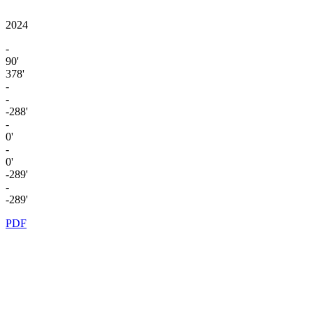
2024
-
90'
378'
-
-
-288'
-
0'
-
0'
-289'
-
-289'
PDF