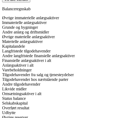
Balanceregnskab
Øvrige immaterielle anlægsaktiver
Immaterielle anlægsaktiver
Grunde og bygninger
Andre anlæg og driftsmidler
Øvrige materielle anlægsaktiver
Materielle anlægsaktiver
Kapitalandele
Langfristede tilgodehavender
Andre langfristede finansielle anlægsaktiver
Finansielle anlægsaktiver i alt
Anlægsaktiver i alt
Varebeholdninger
Tilgodehavender fra salg og tjenesteydelser
Tilgodehavender hos nærtstående parter
Andre tilgodehavender
Likvide midler
Omsætningsaktiver i alt
Status balance
Selskabskapital
Overført resultat
Udbytte
Øvrige reserver