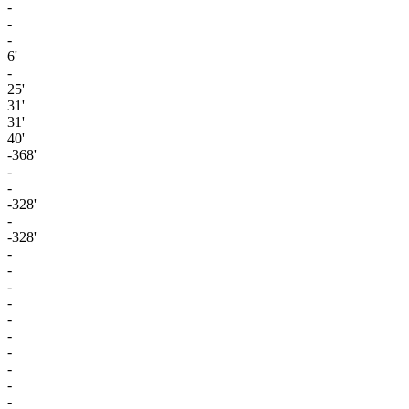
-
-
-
6'
-
25'
31'
31'
40'
-368'
-
-
-328'
-
-328'
-
-
-
-
-
-
-
-
-
-