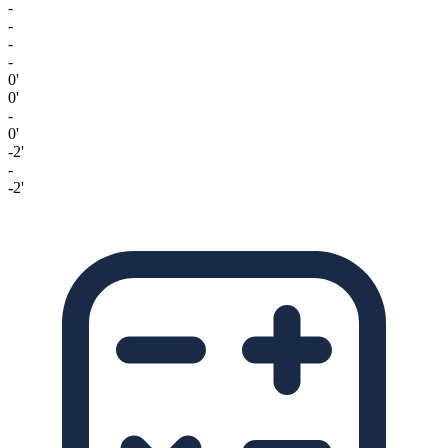
-
-
-
-
0'
0'
-
0'
-2'
-
-2'