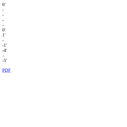
6'
-
-
-
-
0'
1'
-
-1'
-4'
-
-5'
PDF