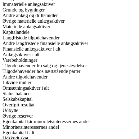
Immaterielle anlægsaktiver
Grunde og bygninger
Andre anlæg og driftsmidler
Øvrige materielle anlægsaktiver
Materielle anlægsaktiver
Kapitalandele
Langfristede tilgodehavender
Andre langfristede finansielle anlægsaktiver
Finansielle anlægsaktiver i alt
Anlægsaktiver i alt
Varebeholdninger
Tilgodehavender fra salg og tjenesteydelser
Tilgodehavender hos nærtstående parter
Andre tilgodehavender
Likvide midler
Omsætningsaktiver i alt
Status balance
Selskabskapital
Overført resultat
Udbytte
Øvrige reserver
Egenkapital før minoritetsinteressernes andel
Minoritetsinteressernes andel
Egenkapital i alt
Udskudt skat