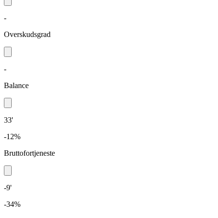
-
Overskudsgrad
-
Balance
33'
-12%
Bruttofortjeneste
-9'
-34%