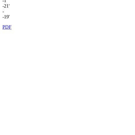
-1'
-21'
-
-19'
PDF