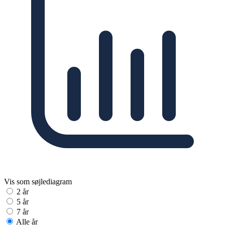
Vis som søjlediagram
2 år
5 år
7 år
Alle år