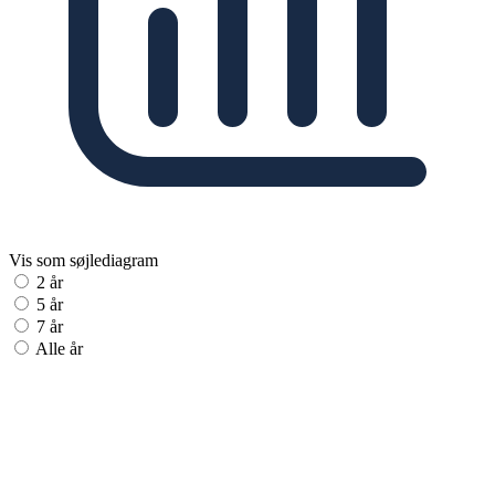
Vis som søjlediagram
2 år
5 år
7 år
Alle år