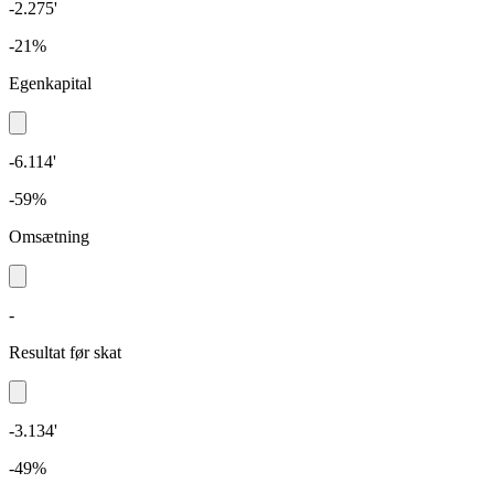
-2.275'
-21%
Egenkapital
-6.114'
-59%
Omsætning
-
Resultat før skat
-3.134'
-49%