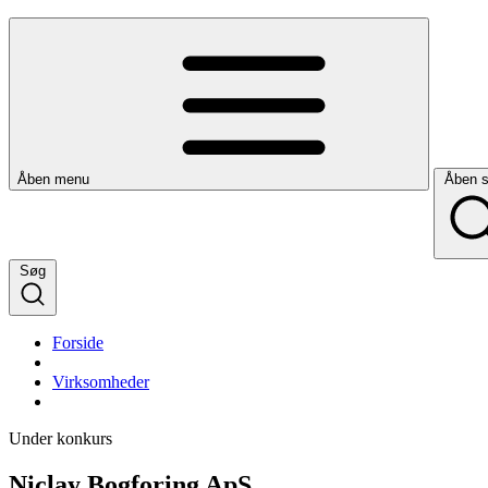
Åben menu
Åben 
Søg
Forside
Virksomheder
Under konkurs
Niclay Bogforing ApS