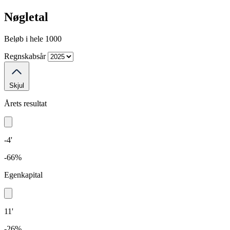
Nøgletal
Beløb i hele 1000
Regnskabsår
Skjul
Årets resultat
-4'
-66%
Egenkapital
11'
-26%