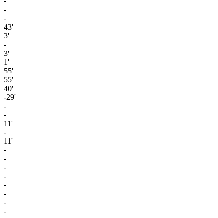
-
-
-
43'
3'
-
3'
1'
55'
55'
40'
-29'
-
-
11'
-
11'
-
-
-
-
-
-
-
-