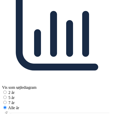
Vis som søjlediagram
2 år
5 år
7 år
Alle år