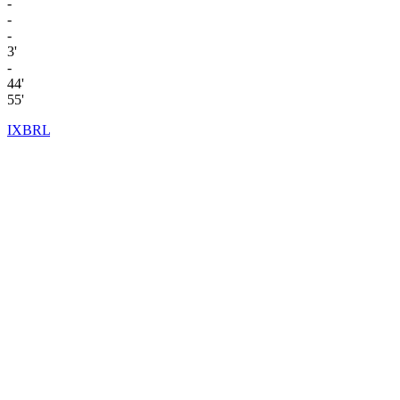
-
-
-
3'
-
44'
55'
IXBRL