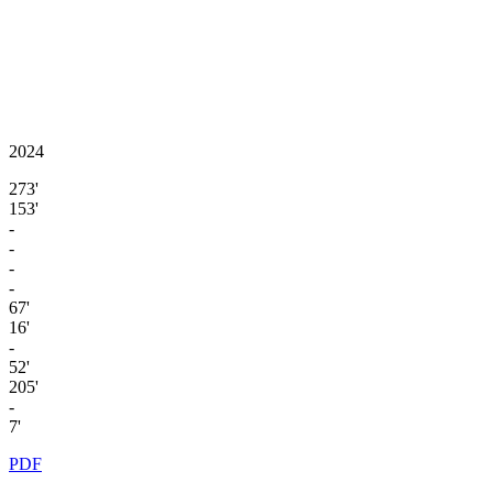
2024
273'
153'
-
-
-
-
67'
16'
-
52'
205'
-
7'
PDF