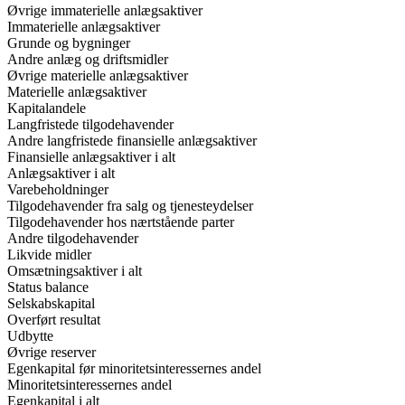
Øvrige immaterielle anlægsaktiver
Immaterielle anlægsaktiver
Grunde og bygninger
Andre anlæg og driftsmidler
Øvrige materielle anlægsaktiver
Materielle anlægsaktiver
Kapitalandele
Langfristede tilgodehavender
Andre langfristede finansielle anlægsaktiver
Finansielle anlægsaktiver i alt
Anlægsaktiver i alt
Varebeholdninger
Tilgodehavender fra salg og tjenesteydelser
Tilgodehavender hos nærtstående parter
Andre tilgodehavender
Likvide midler
Omsætningsaktiver i alt
Status balance
Selskabskapital
Overført resultat
Udbytte
Øvrige reserver
Egenkapital før minoritetsinteressernes andel
Minoritetsinteressernes andel
Egenkapital i alt