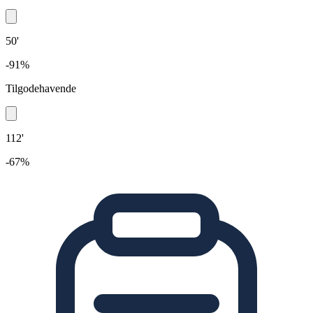
50'
-91%
Tilgodehavende
112'
-67%