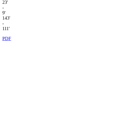
23'
-
9'
143'
-
111'
PDF