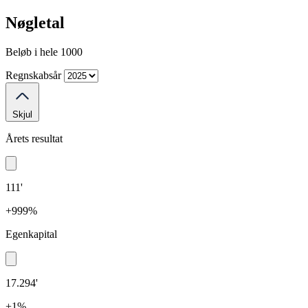
Nøgletal
Beløb i hele 1000
Regnskabsår
Skjul
Årets resultat
111'
+999%
Egenkapital
17.294'
+1%