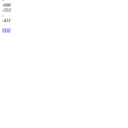
-696'
-553'
-
-431'
PDF