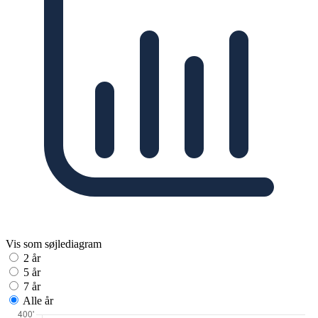
Vis som søjlediagram
2 år
5 år
7 år
Alle år