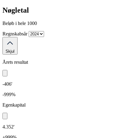
Nøgletal
Beløb i hele 1000
Regnskabsår
Skjul
Årets resultat
-406'
-999%
Egenkapital
4.352'
+999%