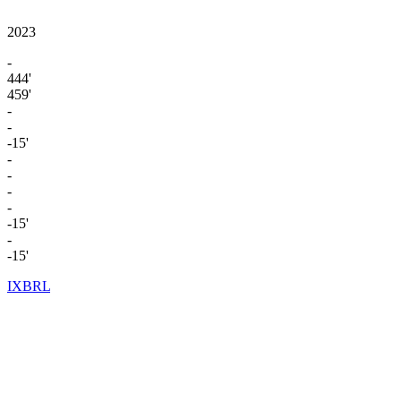
2023
-
444'
459'
-
-
-15'
-
-
-
-
-15'
-
-15'
IXBRL