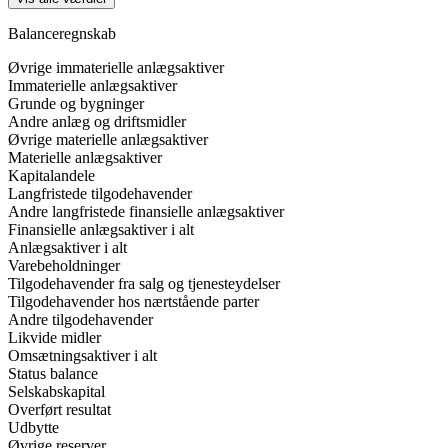
Balanceregnskab
Øvrige immaterielle anlægsaktiver
Immaterielle anlægsaktiver
Grunde og bygninger
Andre anlæg og driftsmidler
Øvrige materielle anlægsaktiver
Materielle anlægsaktiver
Kapitalandele
Langfristede tilgodehavender
Andre langfristede finansielle anlægsaktiver
Finansielle anlægsaktiver i alt
Anlægsaktiver i alt
Varebeholdninger
Tilgodehavender fra salg og tjenesteydelser
Tilgodehavender hos nærtstående parter
Andre tilgodehavender
Likvide midler
Omsætningsaktiver i alt
Status balance
Selskabskapital
Overført resultat
Udbytte
Øvrige reserver