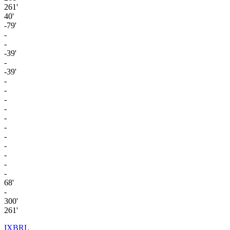
261'
40'
-79'
-
-
-39'
-
-39'
-
-
-
-
-
-
-
-
-
-
-
68'
-
300'
261'
IXBRL