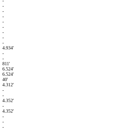
-
-
-
-
-
-
-
-
-
4.934'
-
-
811'
6.524'
6.524'
40'
4.312'
-
-
4.352'
-
4.352'
-
-
-