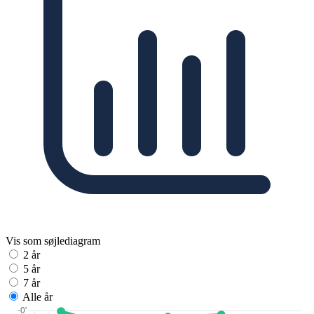
Vis som søjlediagram
2 år
5 år
7 år
Alle år