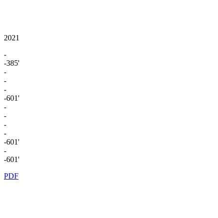
2021
-
-385'
-
-
-
-601'
-
-
-
-
-601'
-
-601'
PDF