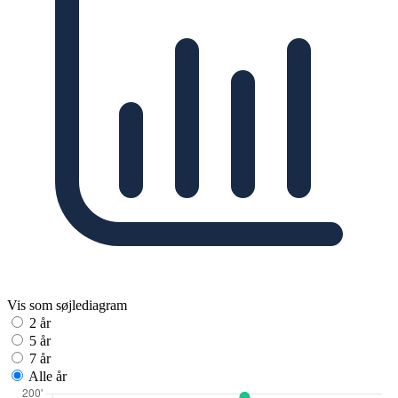
Vis som søjlediagram
2 år
5 år
7 år
Alle år