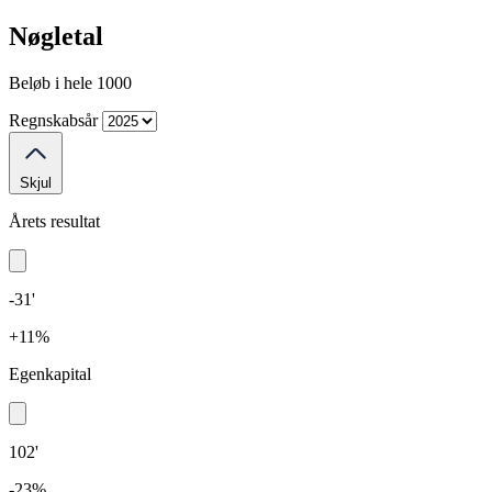
Nøgletal
Beløb i hele 1000
Regnskabsår
Skjul
Årets resultat
-31'
+11%
Egenkapital
102'
-23%