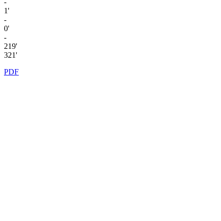
-
1'
-
0'
-
219'
321'
PDF