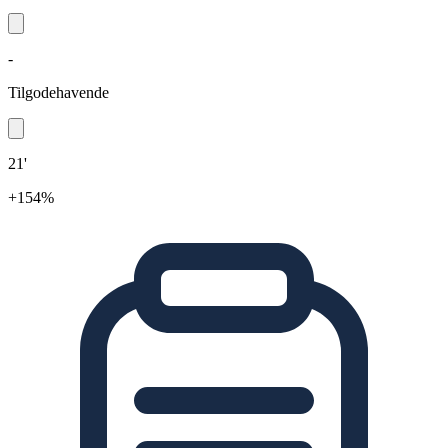
-
Tilgodehavende
21'
+154%