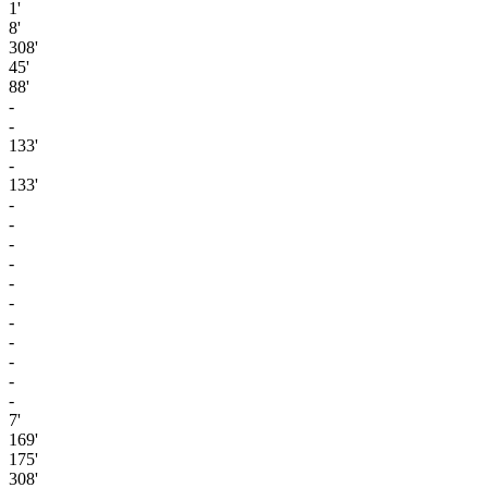
1'
8'
308'
45'
88'
-
-
133'
-
133'
-
-
-
-
-
-
-
-
-
-
-
7'
169'
175'
308'