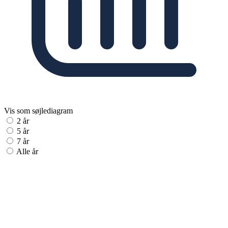
Vis som søjlediagram
2 år
5 år
7 år
Alle år