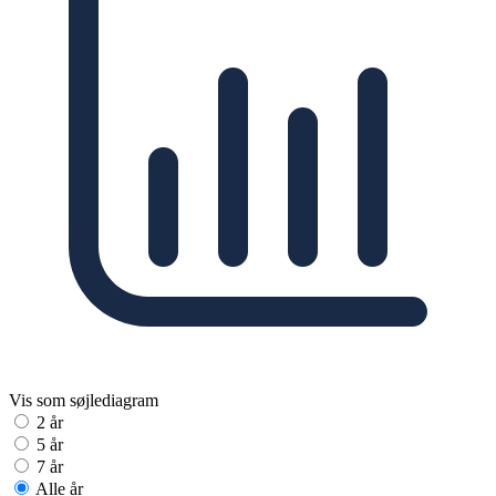
Vis som søjlediagram
2 år
5 år
7 år
Alle år