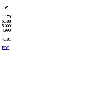
-
-16'
-
1.179'
6.188'
5.009'
4.993'
-
4.181'
PDF