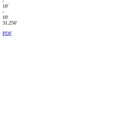
-
10'
-
10'
31.256'
PDF