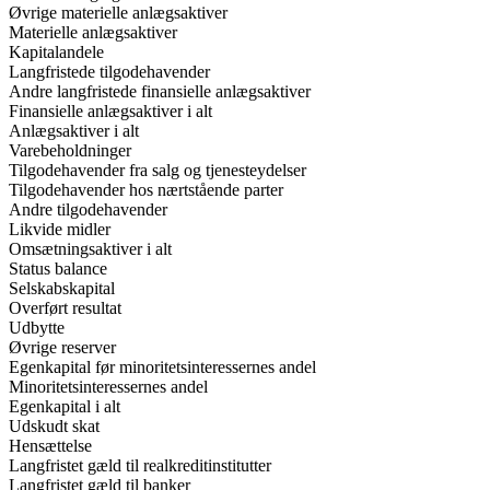
Øvrige materielle anlægsaktiver
Materielle anlægsaktiver
Kapitalandele
Langfristede tilgodehavender
Andre langfristede finansielle anlægsaktiver
Finansielle anlægsaktiver i alt
Anlægsaktiver i alt
Varebeholdninger
Tilgodehavender fra salg og tjenesteydelser
Tilgodehavender hos nærtstående parter
Andre tilgodehavender
Likvide midler
Omsætningsaktiver i alt
Status balance
Selskabskapital
Overført resultat
Udbytte
Øvrige reserver
Egenkapital før minoritetsinteressernes andel
Minoritetsinteressernes andel
Egenkapital i alt
Udskudt skat
Hensættelse
Langfristet gæld til realkreditinstitutter
Langfristet gæld til banker