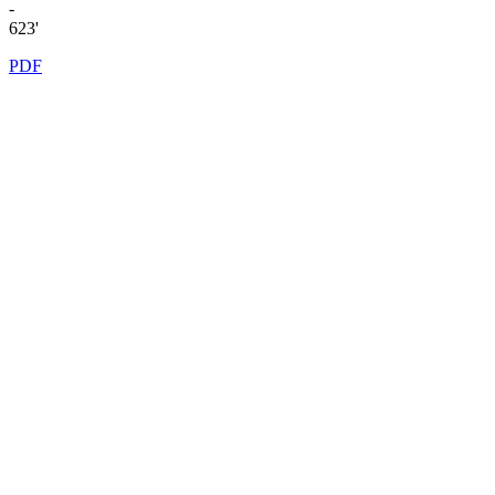
-
623'
PDF