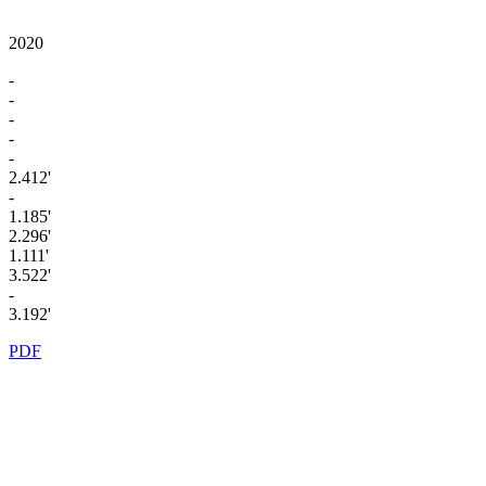
2020
-
-
-
-
-
2.412'
-
1.185'
2.296'
1.111'
3.522'
-
3.192'
PDF