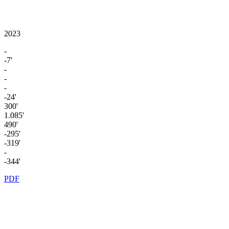
2023
-
-7'
-
-
-
-24'
300'
1.085'
490'
-295'
-319'
-
-344'
PDF