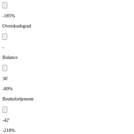
-185%
Overskudsgrad
-
Balance
36'
-89%
Bruttofortjeneste
-42'
-218%