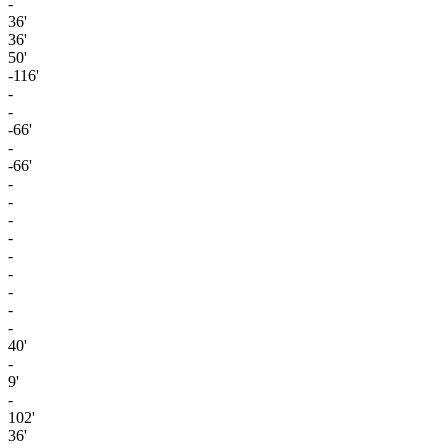
-
36'
36'
50'
-116'
-
-
-66'
-
-66'
-
-
-
-
-
-
-
-
-
40'
-
9'
-
102'
36'