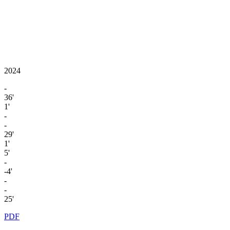
2024
-
36'
1'
-
-
29'
1'
5'
-
-4'
-
-
25'
PDF