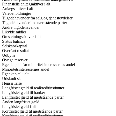
Finansielle anlægsaktiver i alt
Anlægsaktiver i alt
Varebeholdninger
Tilgodehavender fra salg og tjenesteydelser
Tilgodehavender hos nærtstående parter
Andre tilgodehavender
Likvide midler
Omsætningsaktiver i alt
Status balance
Selskabskapital
Overført resultat
Udbytte
Øvrige reserver
Egenkapital før minoritetsinteressernes andel
Minoritetsinteressernes andel
Egenkapital i alt
Udskudt skat
Hensættelse
Langfristet gæld til realkreditinstitutter
Langfristet gæld til banker
Langfristet gæld til nærtstående parter
Anden langfristet gæld
Langfristet gæld i alt
Kortfristet gæld til nærtstående parter
Kortfristet gæld til realkreditinstitutter