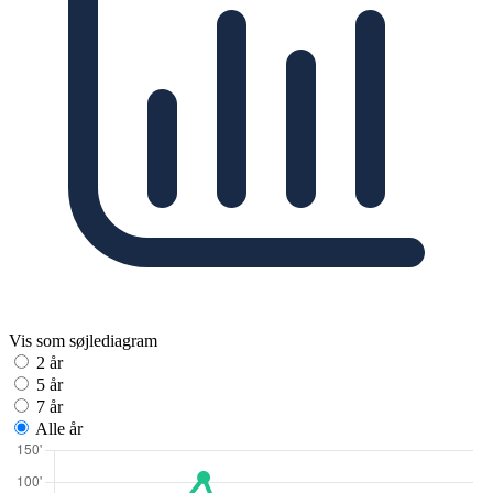
Vis som søjlediagram
2 år
5 år
7 år
Alle år