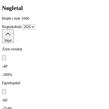
Nøgletal
Beløb i hele 1000
Regnskabsår
Skjul
Årets resultat
-48'
-289%
Egenkapital
-66'
-254%