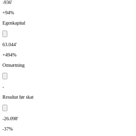
-936'
+94%
Egenkapital
63.044'
+494%
Omsætning
-
Resultat før skat
-26.098'
-37%