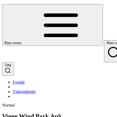
Åben menu
Åben 
Søg
Forside
Virksomheder
Normal
Vinge Wind Park ApS