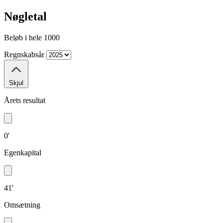
Nøgletal
Beløb i hele 1000
Regnskabsår
Skjul
Årets resultat
0'
Egenkapital
41'
Omsætning