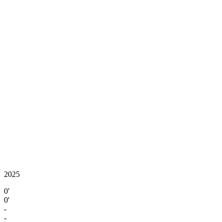
2025
0'
0'
-
-