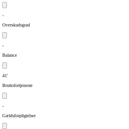
-
Overskudsgrad
-
Balance
41'
Bruttofortjeneste
-
Gældsforpligtelser