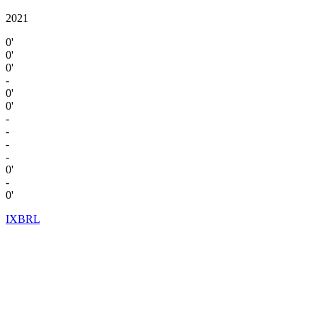
2021
0'
0'
0'
-
0'
0'
-
-
-
-
0'
-
0'
IXBRL