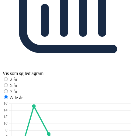
Vis som søjlediagram
2 år
5 år
7 år
Alle år