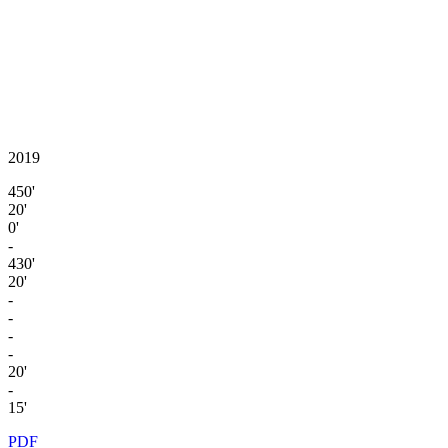
2019
450'
20'
0'
-
430'
20'
-
-
-
-
20'
-
15'
PDF