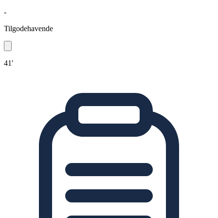
-
Tilgodehavende
41'