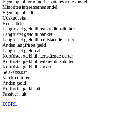
Egenkapital før minoritetsinteressernes andel
Minoritetsinteressernes andel
Egenkapital i alt
Udskudt skat
Hensættelse
Langfristet gæld til realkreditinstitutter
Langfristet gæld til banker
Langfristet gæld til nærtstående parter
Anden langfristet gæld
Langfristet gæld i alt
Kortfristet gæld til nærtstående parter
Kortfristet gæld til realkreditinstitutter
Kortfristet gæld til banker
Selskabsskat
Varekreditorer
Anden gæld
Kortfristet gæld i alt
Passiver i alt
IXBRL