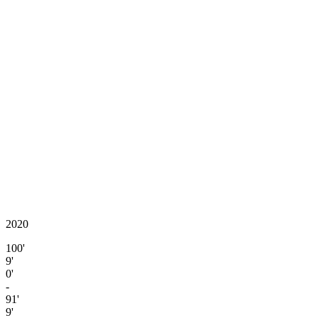
2020
100'
9'
0'
-
91'
9'