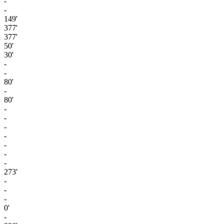
-
-
149'
377'
377'
50'
30'
-
-
80'
-
80'
-
-
-
-
-
-
-
273'
-
-
-
0'
-