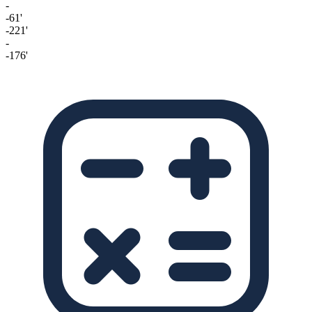
-
-61'
-221'
-
-176'