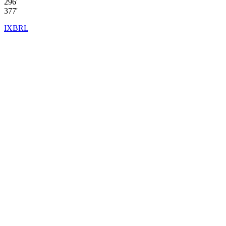
296'
377'
IXBRL