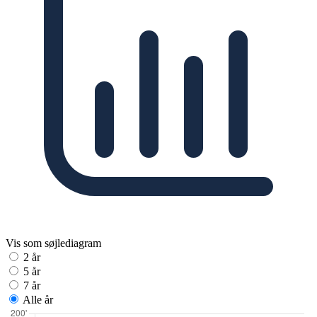
Vis som søjlediagram
2 år
5 år
7 år
Alle år