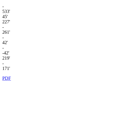
-
533'
45'
227'
-
261'
-
42'
-
-42'
219'
-
171'
PDF