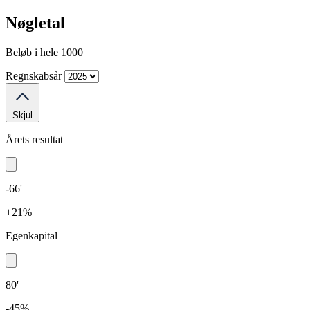
Nøgletal
Beløb i hele 1000
Regnskabsår
Skjul
Årets resultat
-66'
+21%
Egenkapital
80'
-45%