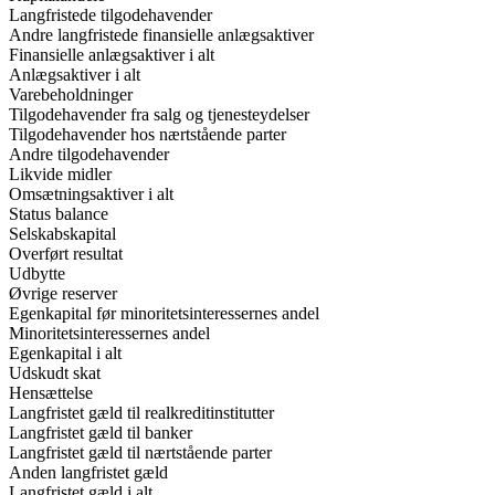
Langfristede tilgodehavender
Andre langfristede finansielle anlægsaktiver
Finansielle anlægsaktiver i alt
Anlægsaktiver i alt
Varebeholdninger
Tilgodehavender fra salg og tjenesteydelser
Tilgodehavender hos nærtstående parter
Andre tilgodehavender
Likvide midler
Omsætningsaktiver i alt
Status balance
Selskabskapital
Overført resultat
Udbytte
Øvrige reserver
Egenkapital før minoritetsinteressernes andel
Minoritetsinteressernes andel
Egenkapital i alt
Udskudt skat
Hensættelse
Langfristet gæld til realkreditinstitutter
Langfristet gæld til banker
Langfristet gæld til nærtstående parter
Anden langfristet gæld
Langfristet gæld i alt