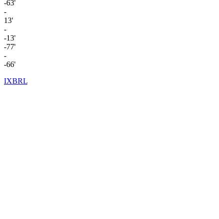
-63'
-
13'
-
-13'
-77'
-
-66'
IXBRL