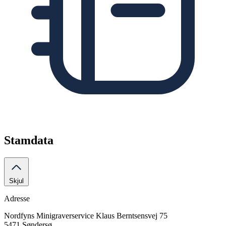
Stamdata
Skjul
Adresse
Nordfyns Minigraverservice
Klaus Berntsensvej 75
5471 Søndersø