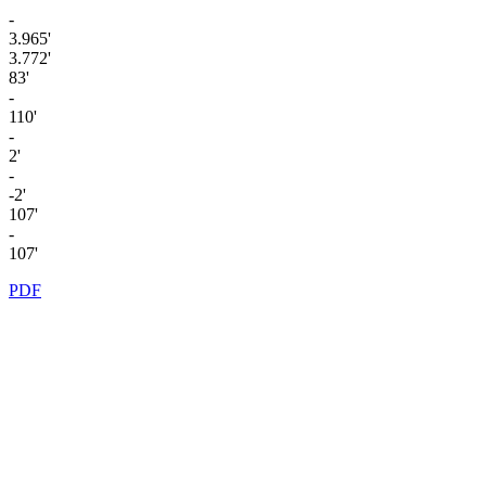
-
3.965'
3.772'
83'
-
110'
-
2'
-
-2'
107'
-
107'
PDF