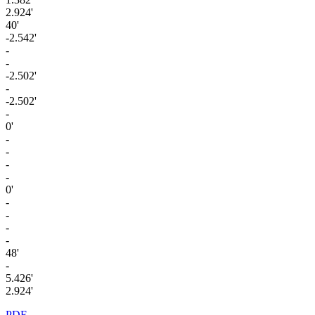
2.924'
40'
-2.542'
-
-
-2.502'
-
-2.502'
-
0'
-
-
-
-
0'
-
-
-
-
48'
-
5.426'
2.924'
PDF