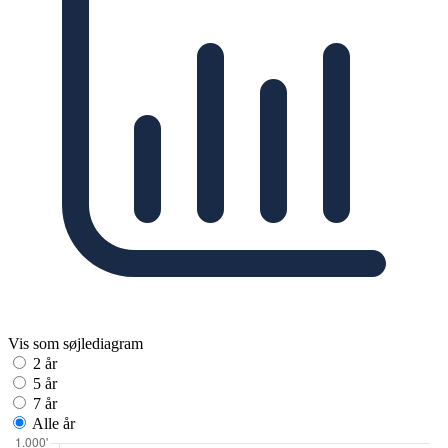
Vis som søjlediagram
2 år
5 år
7 år
Alle år