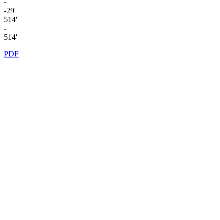
-
-29'
514'
-
514'
PDF