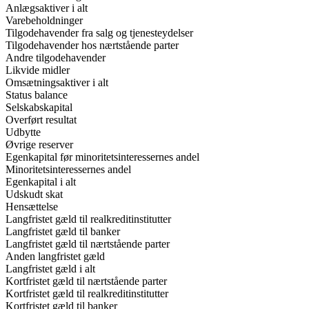
Anlægsaktiver i alt
Varebeholdninger
Tilgodehavender fra salg og tjenesteydelser
Tilgodehavender hos nærtstående parter
Andre tilgodehavender
Likvide midler
Omsætningsaktiver i alt
Status balance
Selskabskapital
Overført resultat
Udbytte
Øvrige reserver
Egenkapital før minoritetsinteressernes andel
Minoritetsinteressernes andel
Egenkapital i alt
Udskudt skat
Hensættelse
Langfristet gæld til realkreditinstitutter
Langfristet gæld til banker
Langfristet gæld til nærtstående parter
Anden langfristet gæld
Langfristet gæld i alt
Kortfristet gæld til nærtstående parter
Kortfristet gæld til realkreditinstitutter
Kortfristet gæld til banker