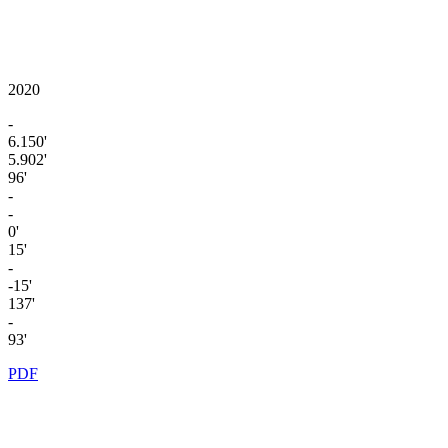
2020
-
6.150'
5.902'
96'
-
-
0'
15'
-
-15'
137'
-
93'
PDF