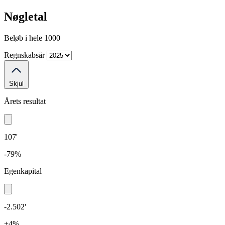
Nøgletal
Beløb i hele 1000
Regnskabsår
Skjul
Årets resultat
107'
-79%
Egenkapital
-2.502'
+4%