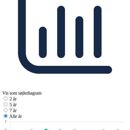
Vis som søjlediagram
2 år
5 år
7 år
Alle år