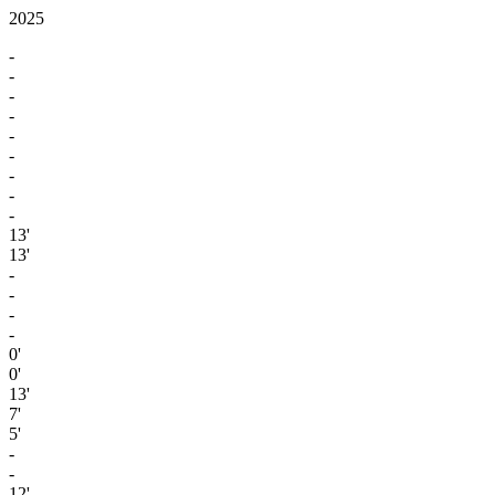
2025
-
-
-
-
-
-
-
-
-
13'
13'
-
-
-
-
0'
0'
13'
7'
5'
-
-
12'