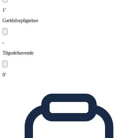
1'
Gældsforpligtelser
-
Tilgodehavende
0'