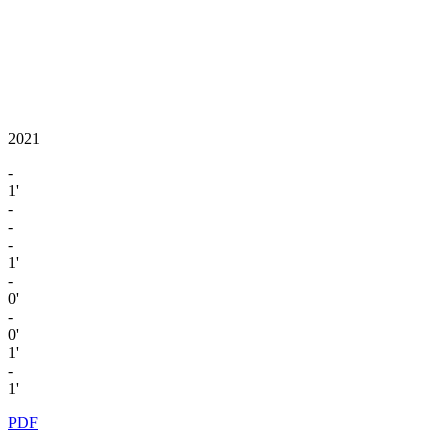
2021
-
1'
-
-
-
1'
-
0'
-
0'
1'
-
1'
PDF