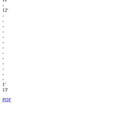
-
12'
-
-
-
-
-
-
-
-
-
-
-
-
-
1'
13'
PDF