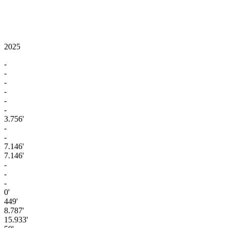
2025
-
-
-
-
-
-
3.756'
-
-
7.146'
7.146'
-
-
-
0'
449'
8.787'
15.933'