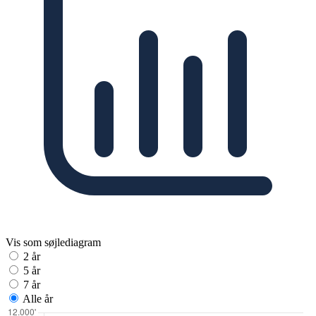
Vis som søjlediagram
2 år
5 år
7 år
Alle år