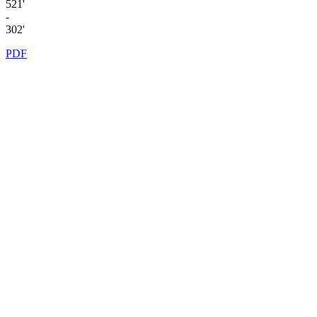
521'
-
302'
PDF