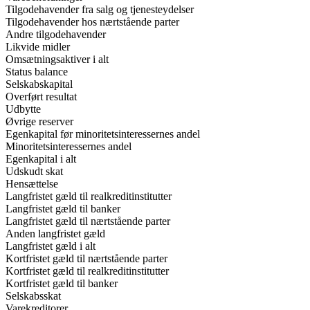
Tilgodehavender fra salg og tjenesteydelser
Tilgodehavender hos nærtstående parter
Andre tilgodehavender
Likvide midler
Omsætningsaktiver i alt
Status balance
Selskabskapital
Overført resultat
Udbytte
Øvrige reserver
Egenkapital før minoritetsinteressernes andel
Minoritetsinteressernes andel
Egenkapital i alt
Udskudt skat
Hensættelse
Langfristet gæld til realkreditinstitutter
Langfristet gæld til banker
Langfristet gæld til nærtstående parter
Anden langfristet gæld
Langfristet gæld i alt
Kortfristet gæld til nærtstående parter
Kortfristet gæld til realkreditinstitutter
Kortfristet gæld til banker
Selskabsskat
Varekreditorer