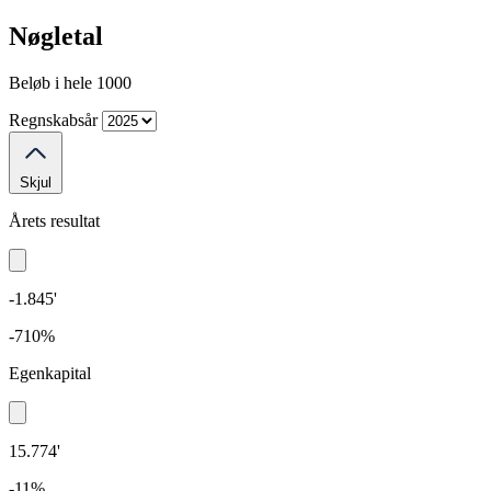
Nøgletal
Beløb i hele 1000
Regnskabsår
Skjul
Årets resultat
-1.845'
-710%
Egenkapital
15.774'
-11%