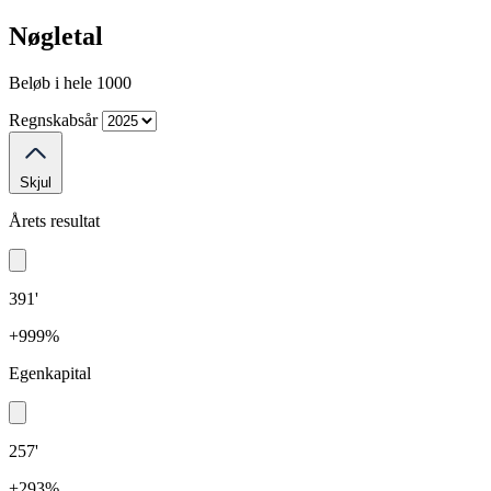
Nøgletal
Beløb i hele 1000
Regnskabsår
Skjul
Årets resultat
391'
+999%
Egenkapital
257'
+293%