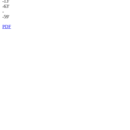
-13'
-63'
-
-59'
PDF