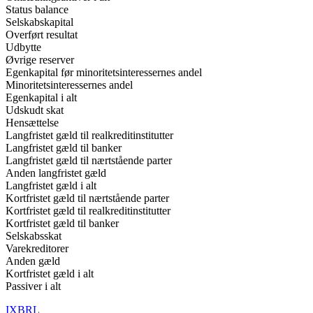
Status balance
Selskabskapital
Overført resultat
Udbytte
Øvrige reserver
Egenkapital før minoritetsinteressernes andel
Minoritetsinteressernes andel
Egenkapital i alt
Udskudt skat
Hensættelse
Langfristet gæld til realkreditinstitutter
Langfristet gæld til banker
Langfristet gæld til nærtstående parter
Anden langfristet gæld
Langfristet gæld i alt
Kortfristet gæld til nærtstående parter
Kortfristet gæld til realkreditinstitutter
Kortfristet gæld til banker
Selskabsskat
Varekreditorer
Anden gæld
Kortfristet gæld i alt
Passiver i alt
IXBRL