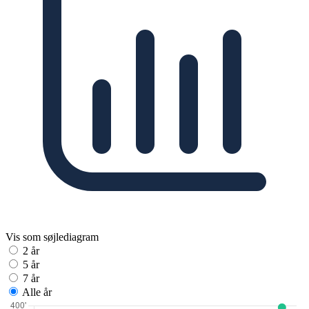
Vis som søjlediagram
2 år
5 år
7 år
Alle år