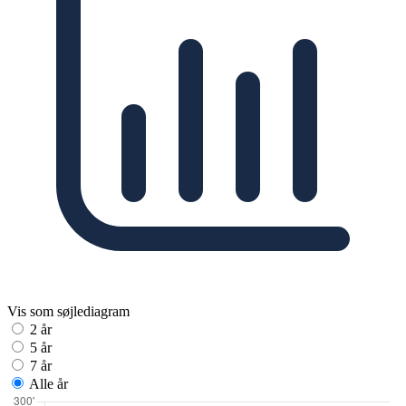
Vis som søjlediagram
2 år
5 år
7 år
Alle år