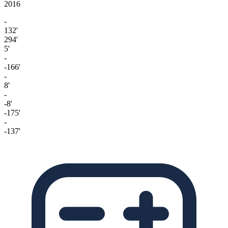
2016
-
132'
294'
5'
-
-166'
-
8'
-
-8'
-175'
-
-137'