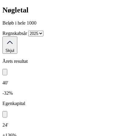
Nøgletal
Beløb i hele 1000
Regnskabsår
Skjul
Årets resultat
40'
-32%
Egenkapital
24'
+136%