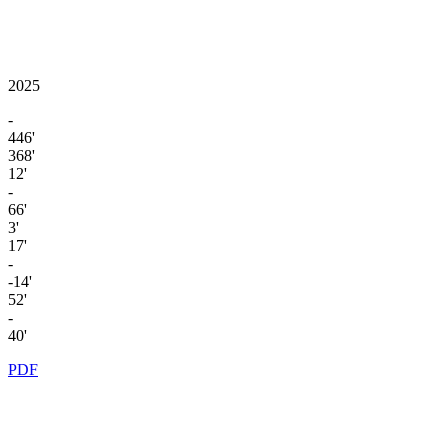
2025
-
446'
368'
12'
-
66'
3'
17'
-
-14'
52'
-
40'
PDF