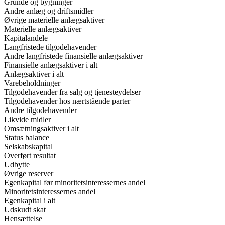
Grunde og bygninger
Andre anlæg og driftsmidler
Øvrige materielle anlægsaktiver
Materielle anlægsaktiver
Kapitalandele
Langfristede tilgodehavender
Andre langfristede finansielle anlægsaktiver
Finansielle anlægsaktiver i alt
Anlægsaktiver i alt
Varebeholdninger
Tilgodehavender fra salg og tjenesteydelser
Tilgodehavender hos nærtstående parter
Andre tilgodehavender
Likvide midler
Omsætningsaktiver i alt
Status balance
Selskabskapital
Overført resultat
Udbytte
Øvrige reserver
Egenkapital før minoritetsinteressernes andel
Minoritetsinteressernes andel
Egenkapital i alt
Udskudt skat
Hensættelse