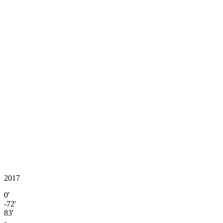
2017
0'
-72'
83'
-