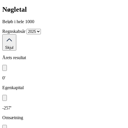
Nøgletal
Beløb i hele 1000
Regnskabsår
Skjul
Årets resultat
0'
Egenkapital
-257'
Omsætning