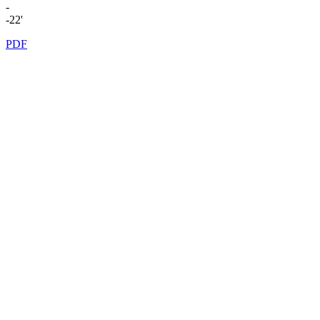
-
-22'
PDF