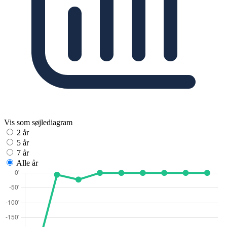
Vis som søjlediagram
2 år
5 år
7 år
Alle år