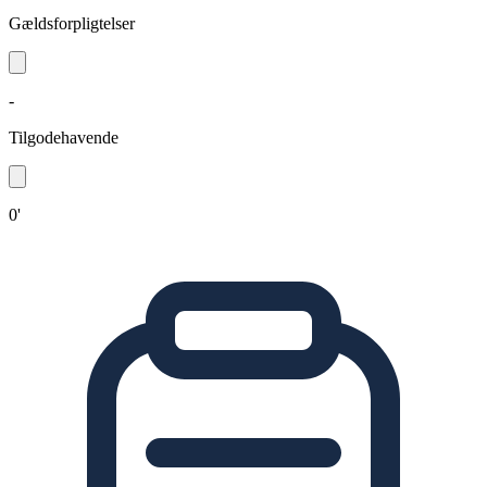
Gældsforpligtelser
-
Tilgodehavende
0'