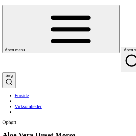
Åben menu
Åben 
Søg
Forside
Virksomheder
Ophørt
Aloe Vera Huset Morsø