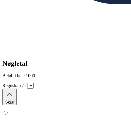
Nøgletal
Beløb i hele 1000
Regnskabsår
Skjul